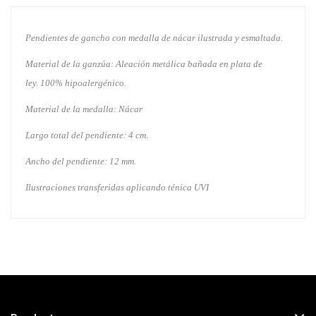
Pendientes de gancho con medalla de nácar ilustrada y esmaltada.
Material de la ganzúa: Aleación metálica bañada en plata de
ley. 100% hipoalergénico.
Material de la medalla: Nácar
Largo total del pendiente: 4 cm.
Ancho del pendiente: 12 mm.
Ilustraciones transferidas aplicando ténica UVI