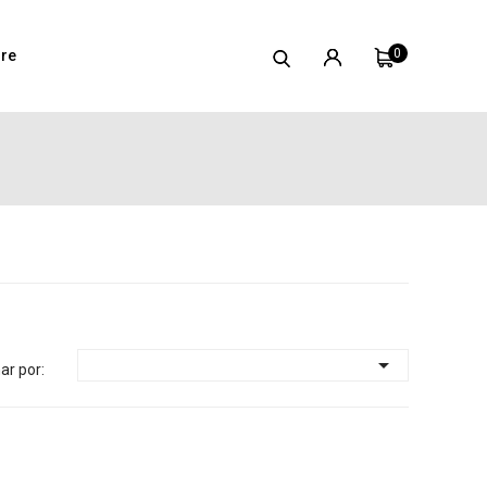
0
re

ar por: