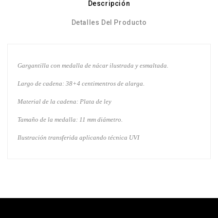
Descripción
Detalles Del Producto
Gargantilla con medalla de nácar ilustrada y esmaltada.
Largo de cadena: 38+4 centimentros de alarga.
Material de la cadena: Plata de ley
Tamaño de la medalla: 11 mm diámetro.
Ilustración transferida aplicando técnica UVI