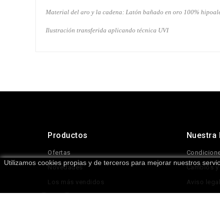
Material del aro y la cadena: Latón bañado en oro 100% hipoal
Ilustración
transferida aplicando técnica UVI
Productos
Nuestra
Ofertas
Condicione
Utilizamos cookies propias y de terceros para mejorar nuestros serv
Novedades
Cambios y
Los más vendidos
Aviso lega
Uso de co
Contacte 