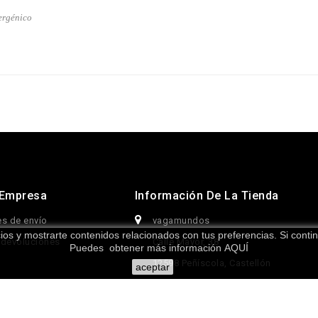
ergénico
 Empresa
Información De La Tienda
s de envío
vagamundos
icios y mostrarte contenidos relacionados con tus preferencias. Si con
 devoluciones
Calle Mayor, 38
Puedes obtener más información
AQUÍ
l
12598 Peñíscola, Castellón
aceptar
okies
Spain
con nosotros
info@vagamundos.es