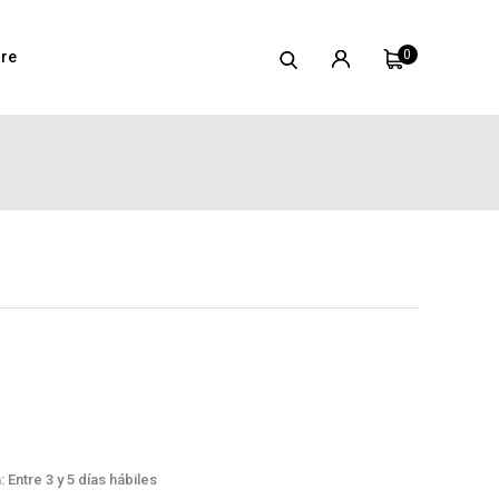
0
re
 Entre 3 y 5 días hábiles