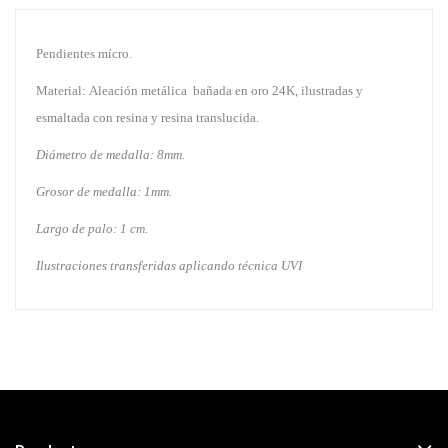
Pendientes mícro.
Material: Aleación metálica bañada en oro 24K, ilustradas y
esmaltada con resina y resina translucida.
Diámetro de medalla: 8mm.
Grosor de medalla: 1mm.
Largo de palo: 1 cm.
Ilustraciones transferidas aplicando técnica UVI