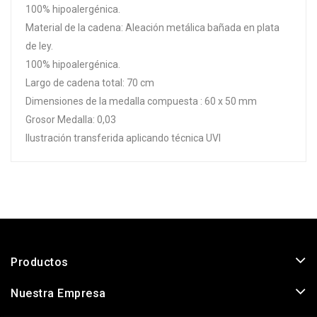
100% hipoalergénica.
Material de la cadena:
Aleación metálica bañada en plata
de ley.
100% hipoalergénica.
Largo de cadena total: 70 cm
Dimensiones de la medalla compuesta : 60 x 50 mm
Grosor Medalla: 0,03
Ilustración transferida aplicando técnica UVI
Productos
Nuestra Empresa