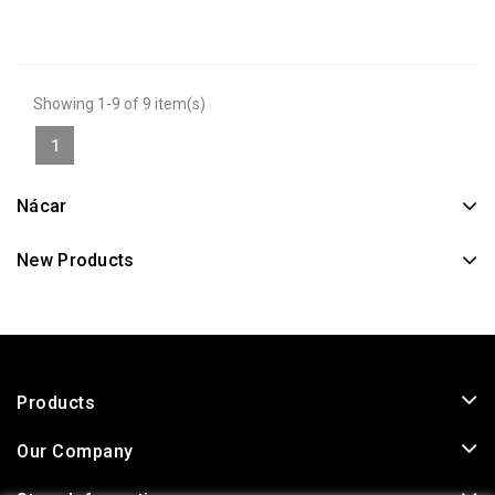
Showing 1-9 of 9 item(s)
1
Nácar
New Products
Products
Our Company