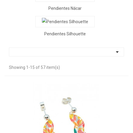
Pendientes Nácar
Pendientes Silhouette

Showing 1-15 of 57 item(s)