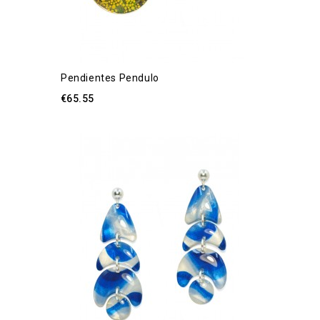
Pendientes Pendulo
€65.55