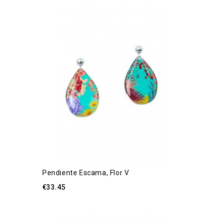
Pendiente Escama, Flor V
€33.45