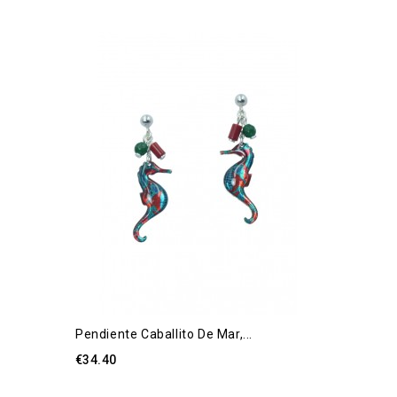
Pendiente Caballito De Mar,...
€34.40