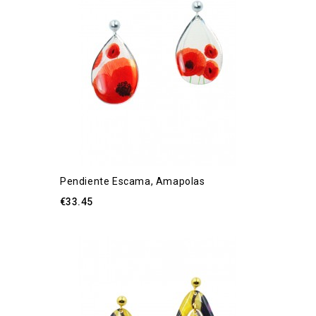
Pendiente Escama, Amapolas
€33.45