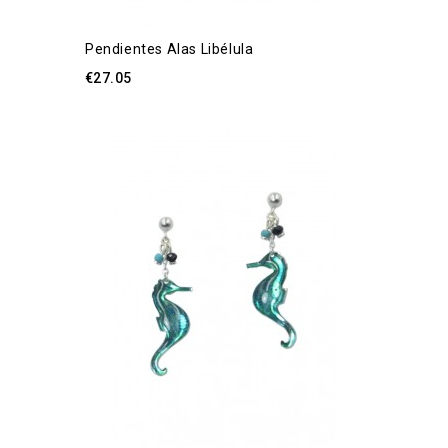
Pendientes Alas Libélula
€27.05