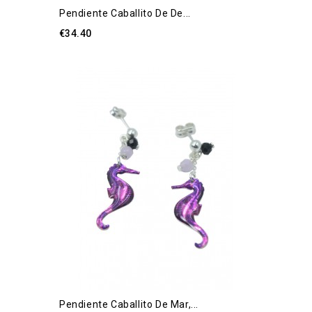
Pendiente Caballito De De...
€34.40
Pendiente Caballito De Mar,...