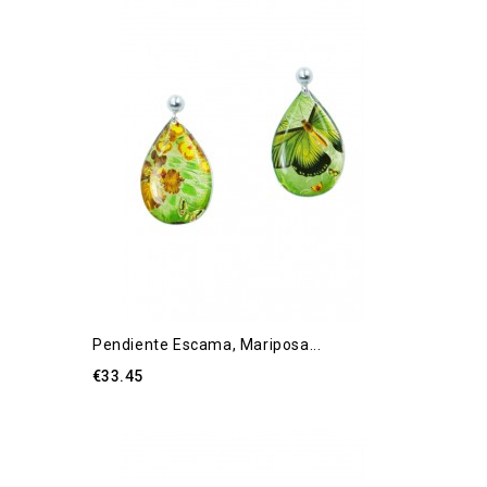
Pendiente Escama, Mariposa...
€33.45