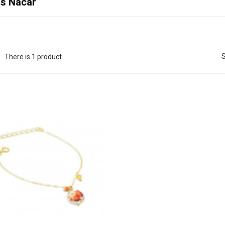
as Nácar
S
There is 1 product.