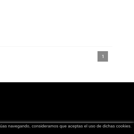
1
tinúas navegando, consideramos que aceptas el uso de dichas cookies.