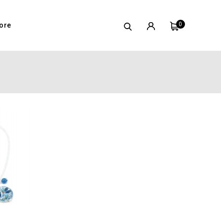
0
ore