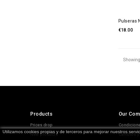
Pulseras 
€18.00
Showing 
Products
Our Com
Prices drop
Condicione
Utilizamos cookies propias y de terceros para mejorar nuestros serv
New products
Cambios y