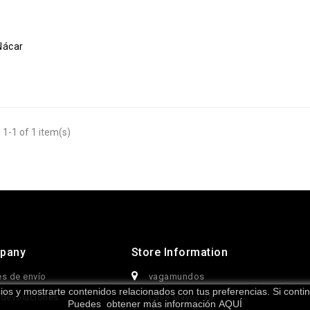
Nácar
1-1 of 1 item(s)
pany
Store Information
s de envío
vagamundos
icios y mostrarte contenidos relacionados con tus preferencias. Si con
 devoluciones
Calle Mayor, 38
Puedes obtener más información
AQUÍ