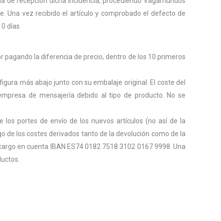
fecha de recepción dicha incidencia, procediendo Vagamundos
te. Una vez recibido el artículo y comprobado el defecto de
10 días
or pagando la diferencia de precio, dentro de los 10 primeros
figura más abajo junto con su embalaje original. El coste del
empresa de mensajería debido al tipo de producto. No se
os portes de envío de los nuevos artículos (no así de la
rgo de los costes derivados tanto de la devolución como de la
e cargo en cuenta IBAN ES74 0182 7518 3102 0167 9998. Una
ductos.