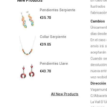
New Products
En caso de
Ilustrados
Pendientes Serpiente
fabricació
€35.70
Cambios
Únicamente 
días desde 
Collar Serpiente
En el caso 
€39.05
envío irá 
aceptarán 
Cuando se 
Pendientes Llave
devolución 
nueva entr
€43.70
vez recibi
Dirección 
Vagamund
All New Products
C/Albacete
La Vall D´U