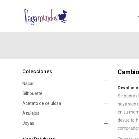
Cambio
Colecciones
Nácar
Devolucio
Silhouette
Se podrá d
Acetato de celulosa
haya sido u
en su momen
Azulejos
devuelto h
Joyas
comprador