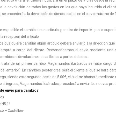
 defecto o tara, el cliente notificará en el plazo de 7 días desde la 
 a la devolución de todos las gastos en los que haya incurrido el clien
n, se procederá a la devolución de dichos costes en el plazo máximo de 
es posible el cambio de un artículo, por otro de importe igual o superi
la recepción del artículo.
de que quiera cambiar algún artículo deberá enviarlo a la dirección que 
siempre a cargo del cliente. Recomendamos el envío mediante una 
cambios ni devoluciones de artículos a portes debidos.
trata de un primer cambio, Vagamundos ilustrados se hace cargo de l
del anterior). En cambios posteriores, será el cliente el que se hará ca
ega, siendo este segundo coste de 5.00€, el cual se abonará mediant
do el ingreso, Vagamundos ilustrados procederá a enviar los nuevos pro
de envío para cambios:
os
 N5,1º
ixó – Castellón-