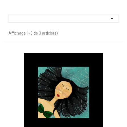

Affichage 1-3 de 3 article(s)