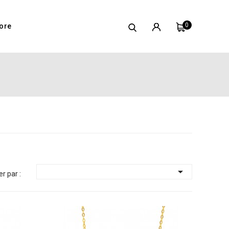
0
ore

er par :