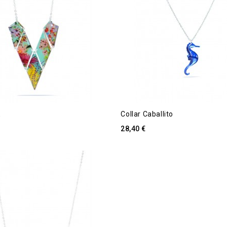
E
Collar Caballito
28,40 €