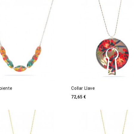
piente
Collar Llave
72,65 €