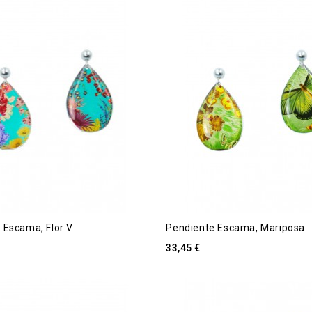
 Escama, Flor V
Pendiente Escama, Mariposa..
33,45 €