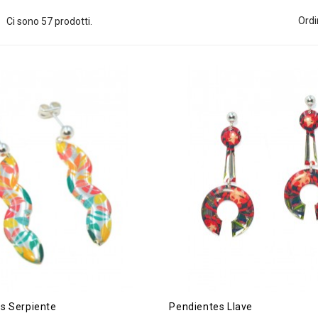
Ordi
Ci sono 57 prodotti.
s Serpiente
Pendientes Llave