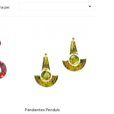

na per:
Pendientes Pendulo