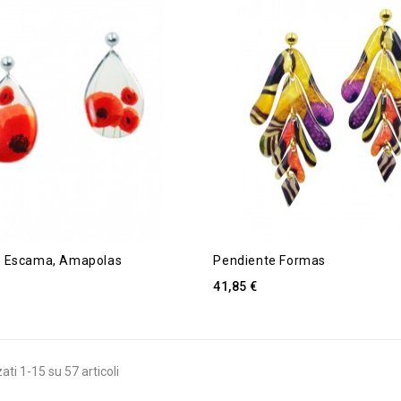
e Escama, Amapolas
Pendiente Formas
41,85 €
ati 1-15 su 57 articoli