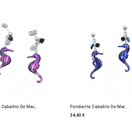
Caballito De Mar,...
Pendiente Caballito De Mar,...
34,40 €