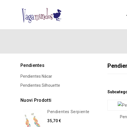
Pendie
Pendientes
Pendientes Nácar
Pendientes Silhouette
Subcatego
Nuovi Prodotti
Pendientes Serpiente
Pen
35,70 €