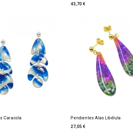
43,70 €
s Caracola
Pendientes Alas Libélula
27,05 €