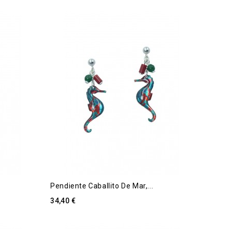
Pendiente Caballito De Mar,...
34,40 €