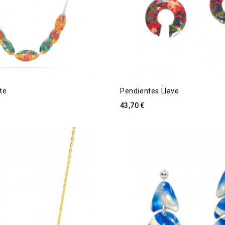
te
Pendientes Llave
43,70 €