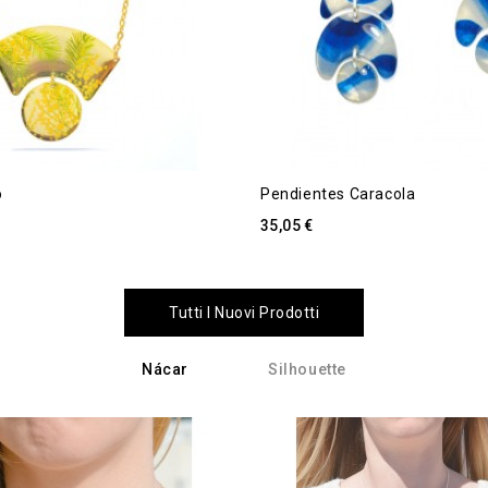
o
Pendientes Caracola
35,05 €
Tutti I Nuovi Prodotti
Nácar
Silhouette