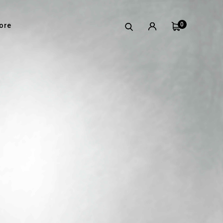
0
ore