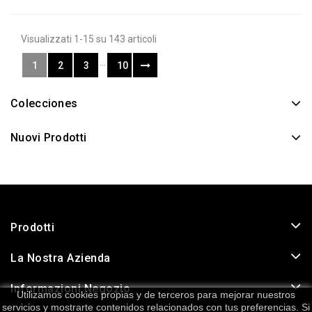
Visualizzati 1-15 su 143 articoli
…
1
2
3
10
Colecciones
Nuovi Prodotti
Prodotti
La Nostra Azienda
Informazioni Negozio
Utilizamos cookies propias y de terceros para mejorar nuestros
servicios y mostrarte contenidos relacionados con tus preferencias. Si