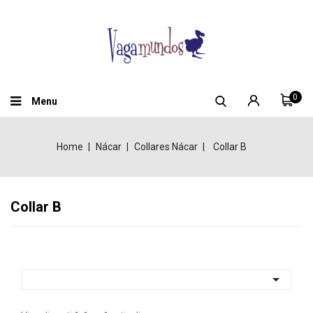
0
Menu
Home
Nácar
Collares Nácar
Collar B
Collar B
