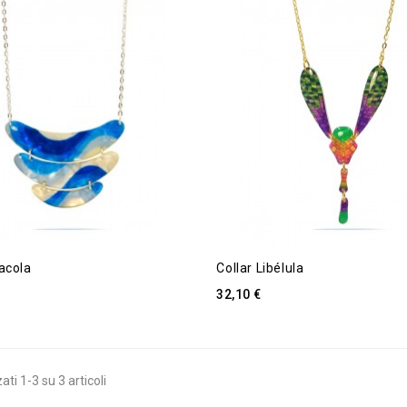
acola
Collar Libélula
32,10 €
ati 1-3 su 3 articoli