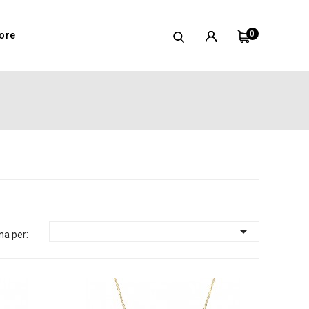
0
ore

na per: