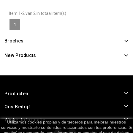
Item 1-2 van 2 in totaal item(s)
1
Broches
New Products
Producten
Ons Bedrijf
Winkel Informatie
Utilizamos cookies propias y de terceros para mejorar nuestros
servicios y mostrarte contenidos relacionados con tus preferencias. Si
continúas navegando, consideramos que aceptas el uso de dichas