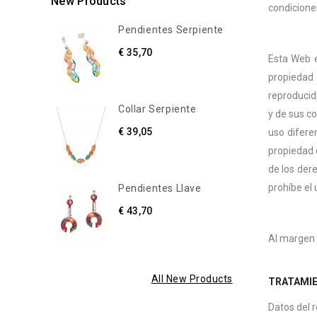
New Products
condiciones
Pendientes Serpiente
€ 35,70
Esta Web 
propiedad
reproducid
Collar Serpiente
y de sus c
€ 39,05
uso difere
propiedad 
de los der
prohíbe el 
Pendientes Llave
€ 43,70
Al margen 
All New Products
TRATAMIE
Datos del 