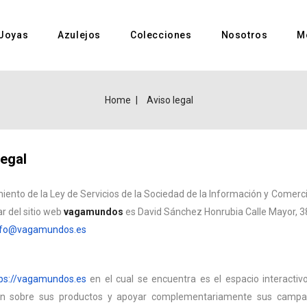
Joyas
Azulejos
Colecciones
Nosotros
M
Home
Aviso legal
egal
iento de la Ley de Servicios de la Sociedad de la Información y Comerci
lar del sitio web
vagamundos
es David Sánchez Honrubia Calle Mayor, 3
nfo@vagamundos.es
ps://vagamundos.es
en el cual se encuentra es el espacio interacti
ón sobre sus productos y apoyar complementariamente sus campa