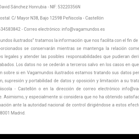
 David Sánchez Honrubia - NIF: 53220356N
ostal: C/ Mayor N38, Bajo 12598 Peñiscola - Castellón
634583842 - Correo electrónico: info@vagamundos.es
dos ilustrados” tratamos la información que nos facilita con el fin de pr
orcionados se conservarán mientras se mantenga la relación comer
es legales y atender las posibles responsabilidades que pudieran deri
abados. Los datos no se cederán a terceros salvo en los casos en que 
n sobre si en Vagamundos ilustrados estamos tratando sus datos pers
ión, supresión y portabilidad de datos y oposición y limitación a su 
iscola - Castellón o en la dirección de correo electrónico info
e. Asimismo, y especialmente si considera que no ha obtenido satisfac
ación ante la autoridad nacional de control dirigiéndose a estos efec
28001 Madrid.