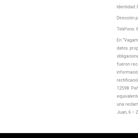
Identidad:
Dirección p
Teléfono: 
En “Vagamun
datos prop
obligacion
fueron rec
informació
rectificac
12598 Peñ
equivalent
una reclam
Juan, 6 – 