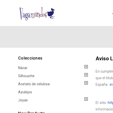
Aviso L
Colecciones
Nácar
En cumplim
Silhouette
que el titu
Acetato de celulosa
España.
i
Azulejos
Joyas
El sitio
htt
informaci