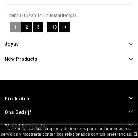
Item 1-15 van 141 in totaal item(s)
…
1
2
3
10
Joyas
New Products
Producten
Ons Bedrijf
Winkel Informatie
Utilizamos cookies propias y de terceros para mejorar nuestros
servicios y mostrarte contenidos relacionados con tus preferencias. Si