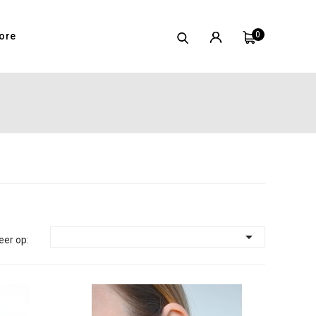
0
ore

eer op: