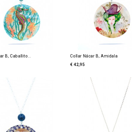
r B, Caballito...
Collar Nácar B, Amidala
€ 42,95