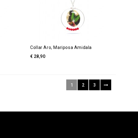
Collar Aro, Mariposa Amidala
€ 28,90
1
2
3