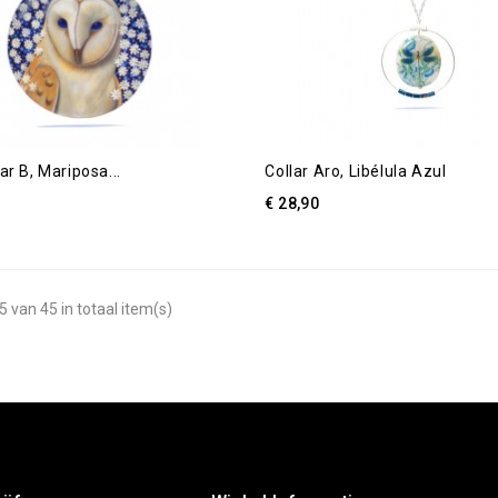
ar B, Mariposa...
Collar Aro, Libélula Azul
€ 28,90
5 van 45 in totaal item(s)