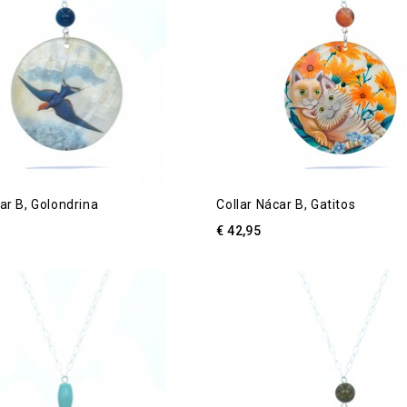
ar B, Golondrina
Collar Nácar B, Gatitos
€ 42,95