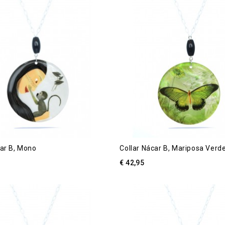
car B, Mono
Collar Nácar B, Mariposa Verd
€ 42,95