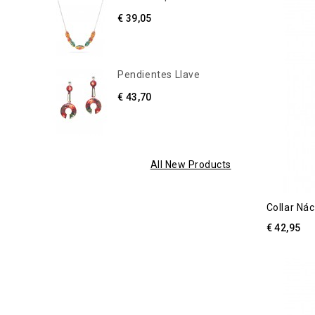
€ 39,05
Pendientes Llave
€ 43,70
All New Products
Collar Ná
€ 42,95