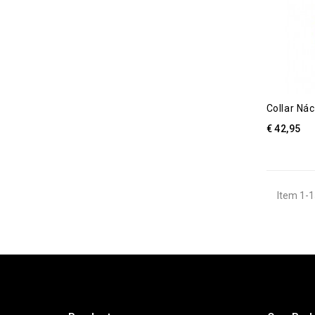
Collar Nác
€ 42,95
Item 1-1