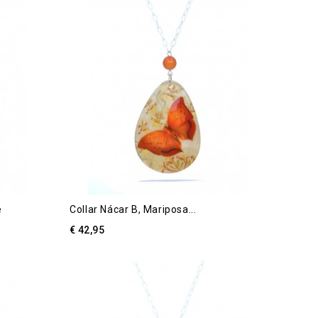
e
Collar Nácar B, Mariposa...
€ 42,95