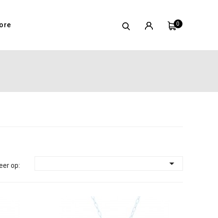
0
ore

eer op: