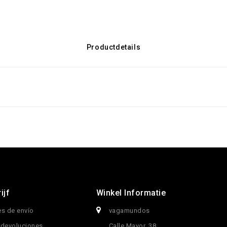
Productdetails
ijf
Winkel Informatie
s de envío
vagamundos
 devoluciones
Calle Mayor, 38